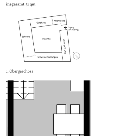
insgesamt 51 qm
1. Obergeschoss