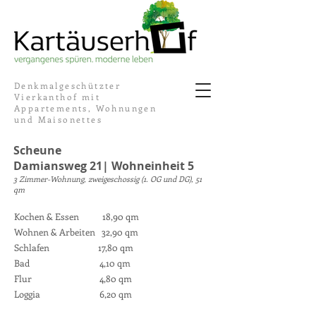
Denkmalgeschützter
Vierkanthof mit
Appartements, Wohnungen
und Maisonettes
Scheune
Damiansweg 21| Wohneinheit 5
3 Zimmer-Wohnung, zweigeschossig (1. OG und DG), 51
qm
Kochen & Essen 18,90 qm
Wohnen & Arbeiten 32,90 qm
Schlafen 17,80 qm
Bad 4,10 qm
Flur 4,80 qm
Loggia 6,20 qm