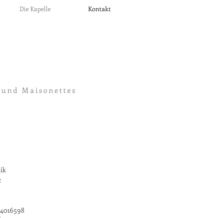
Die Kapelle
Kontakt
 und Maisonettes
tik
c
74016598