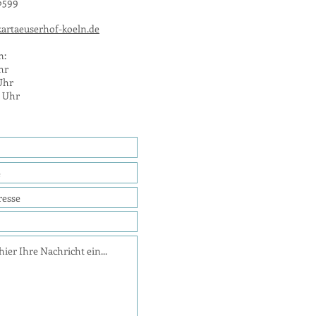
6599
artaeuserhof-koeln.de
n:
hr
 Uhr
4 Uhr