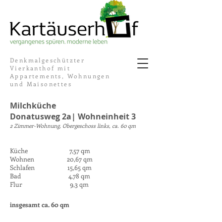
Denkmalgeschützter
Vierkanthof mit
Appartements, Wohnungen
und Maisonettes
Milchküche
Donatusweg 2a| Wohneinheit 3
2 Zimmer-Wohnung, Obergeschoss links, ca. 60 qm
Küche 7,57 qm
Wohnen 20,67 qm
Schlafen 15,65 qm
Bad 4,78 qm
Flur 9,3 qm
insgesamt ca. 60 qm